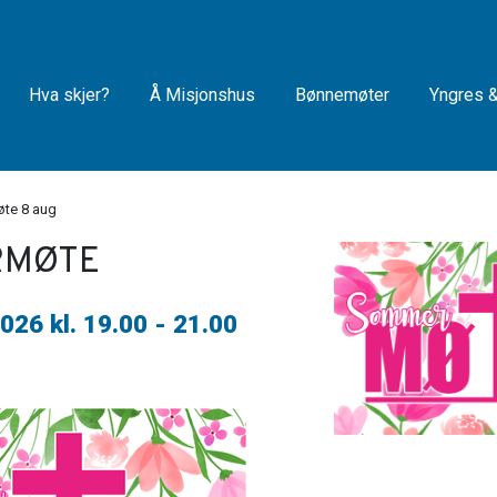
Hva skjer?
Å Misjonshus
Bønnemøter
Yngres 
te 8 aug
RMØTE
026 kl. 19.00
- 21.00