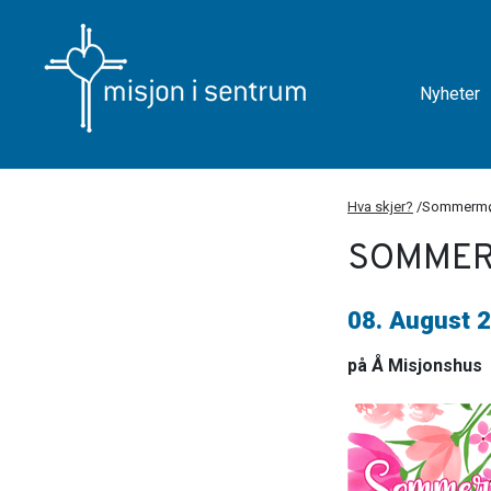
Nyheter
Hva skjer?
/
Sommermø
SOMME
08. August 2
på Å Misjonshus