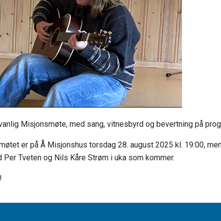
t vanlig Misjonsmøte, med sang, vitnesbyrd og bevertning på pro
øtet er på Å Misjonshus torsdag 28. august 2025 kl. 19:00, men 
er Tveten og Nils Kåre Strøm i uka som kommer.
!