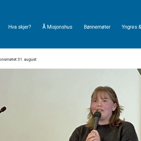
Hva skjer?
Å Misjonshus
Bønnemøter
Yngres 
jonsmøtet 31. august