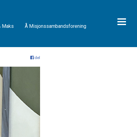
& Maks
Å Misjonssambandsforening
del