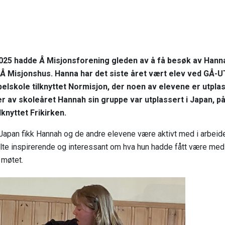
 2025 hadde Å Misjonsforening gleden av å få besøk av Han
Å Misjonshus. Hanna har det siste året vært elev ved GÅ-UT
elskole tilknyttet Normisjon, der noen av elevene er utplass
er av skoleåret Hannah sin gruppe var utplassert i Japan, p
lknyttet Frikirken.
Japan fikk Hannah og de andre elevene være aktivt med i arbeid
alte inspirerende og interessant om hva hun hadde fått være med
møtet.