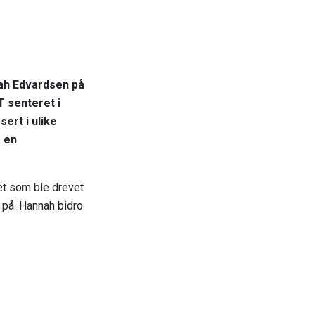
nah Edvardsen på
 senteret i
ert i ulike
å en
et som ble drevet
 på. Hannah bidro